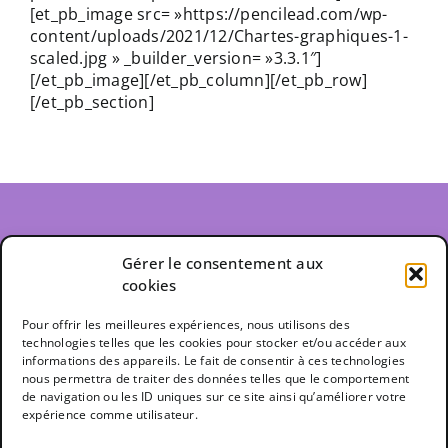
[et_pb_image src= »https://pencilead.com/wp-
content/uploads/2021/12/Chartes-graphiques-1-
scaled.jpg » _builder_version= »3.3.1″]
[/et_pb_image][/et_pb_column][/et_pb_row]
[/et_pb_section]
. Adresse
Gérer le consentement aux
cookies
464 rue Franklin
Québec, Québec
Pour offrir les meilleures expériences, nous utilisons des
G1K 2G7, CANADA
technologies telles que les cookies pour stocker et/ou accéder aux
informations des appareils. Le fait de consentir à ces technologies
nous permettra de traiter des données telles que le comportement
. Activités
de navigation ou les ID uniques sur ce site ainsi qu’améliorer votre
expérience comme utilisateur.
Design Graphique