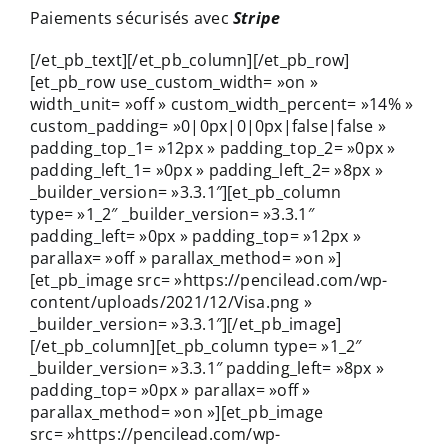
Paiements sécurisés avec
Stripe
[/et_pb_text][/et_pb_column][/et_pb_row]
[et_pb_row use_custom_width= »on »
width_unit= »off » custom_width_percent= »14% »
custom_padding= »0|0px|0|0px|false|false »
padding_top_1= »12px » padding_top_2= »0px »
padding_left_1= »0px » padding_left_2= »8px »
_builder_version= »3.3.1″][et_pb_column
type= »1_2″ _builder_version= »3.3.1″
padding_left= »0px » padding_top= »12px »
parallax= »off » parallax_method= »on »]
[et_pb_image src= »https://pencilead.com/wp-
content/uploads/2021/12/Visa.png »
_builder_version= »3.3.1″][/et_pb_image]
[/et_pb_column][et_pb_column type= »1_2″
_builder_version= »3.3.1″ padding_left= »8px »
padding_top= »0px » parallax= »off »
parallax_method= »on »][et_pb_image
src= »https://pencilead.com/wp-