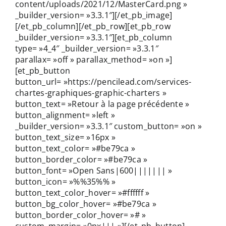
content/uploads/2021/12/MasterCard.png »
_builder_version= »3.3.1″][/et_pb_image]
[/et_pb_column][/et_pb_row][et_pb_row
_builder_version= »3.3.1″][et_pb_column
type= »4_4″ _builder_version= »3.3.1″
parallax= »off » parallax_method= »on »]
[et_pb_button
button_url= »https://pencilead.com/services-
chartes-graphiques-graphic-charters »
button_text= »Retour à la page précédente »
button_alignment= »left »
_builder_version= »3.3.1″ custom_button= »on »
button_text_size= »16px »
button_text_color= »#be79ca »
button_border_color= »#be79ca »
button_font= »Open Sans|600||||||| »
button_icon= »%%35%% »
button_text_color_hover= »#ffffff »
button_bg_color_hover= »#be79ca »
button_border_color_hover= »# »