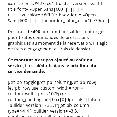
icon_color= »#4275c6″ _builder_version= »3.3.1″
title_font= »Open Sans|600||||||| »
title_text_color= »#ffffff » body_font= »Open
Sans|600||||||| » border_color_all= »#be79ca »]
Des frais de
40$
non remboursables sont exigés
pour toutes commandes de prestations
graphiques au moment de la réservation. Il s’agit
de frais d’engagement et frais de dossier.
Ce montant n’est pas ajouté au coût du
service, il est déduits dans le prix final du
service demandé.
[/et_pb_toggle][/et_pb_column][/et_pb_row]
[et_pb_row use_custom_width= »on »
custom_width_px= »1076px »
custom_padding= »0|0px|0|0px|false|false »
_builder_version= »3.3.1″][et_pb_column
type= »4_4″ _builder_version= »3.3.1″
parallax= »off » parallax_method= »on »]