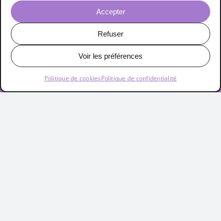
WebDesign
Accepter
Illustration
Refuser
. Services
Voir les préférences
Logo
Politique de cookies
Politique de confidentialité
Carte d’affaire
Affiche
Depliant
Illustration
Photomontage
Intégration
Référencement
Maintenance