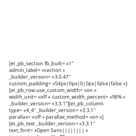
Blogue
Blogue
Contact
Contact
[et_pb_section fb_built= »1″
admin_label= »section »
_builder_version= »3.0.47″
custom_padding= »54px|0px|0|0px|false|false »]
[et_pb_row use_custom_width= »on »
width_unit= »off » custom_width_percent= »98% »
_builder_version= »3.3.1″][et_pb_column
type= »4_4″ _builder_version= »3.3.1″
parallax= »off » parallax_method= »on »]
[et_pb_text _builder_version= »3.3.1″
text_font= »Open Sans|||||||| »