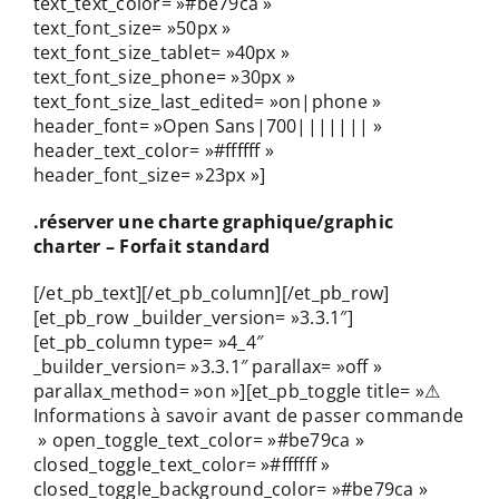
text_text_color= »#be79ca »
text_font_size= »50px »
text_font_size_tablet= »40px »
text_font_size_phone= »30px »
text_font_size_last_edited= »on|phone »
header_font= »Open Sans|700||||||| »
header_text_color= »#ffffff »
header_font_size= »23px »]
.réserver une charte graphique/graphic
charter – Forfait standard
[/et_pb_text][/et_pb_column][/et_pb_row]
[et_pb_row _builder_version= »3.3.1″]
[et_pb_column type= »4_4″
_builder_version= »3.3.1″ parallax= »off »
parallax_method= »on »][et_pb_toggle title= »⚠
Informations à savoir avant de passer commande
» open_toggle_text_color= »#be79ca »
closed_toggle_text_color= »#ffffff »
closed_toggle_background_color= »#be79ca »