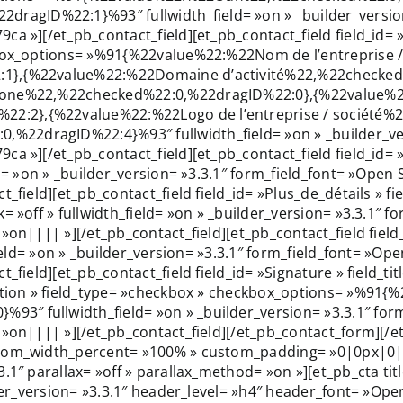
gID%22:1}%93″ fullwidth_field= »on » _builder_version
a »][/et_pb_contact_field][et_pb_contact_field field_id= »
kbox_options= »%91{%22value%22:%22Nom de l’entreprise / 
:1},{%22value%22:%22Domaine d’activité%22,%22checked
phone%22,%22checked%22:0,%22dragID%22:0},{%22value%2
2:2},{%22value%22:%22Logo de l’entreprise / société%
22dragID%22:4}%93″ fullwidth_field= »on » _builder_ver
a »][/et_pb_contact_field][et_pb_contact_field field_id= »D
ld= »on » _builder_version= »3.3.1″ form_field_font= »Ope
_field][et_pb_contact_field field_id= »Plus_de_détails » fie
= »off » fullwidth_field= »on » _builder_version= »3.3.1″
»on|||| »][/et_pb_contact_field][et_pb_contact_field field
_field= »on » _builder_version= »3.3.1″ form_field_font= »
_field][et_pb_contact_field field_id= »Signature » field_tit
vation » field_type= »checkbox » checkbox_options= »%91{
3″ fullwidth_field= »on » _builder_version= »3.3.1″ for
= »on|||| »][/et_pb_contact_field][/et_pb_contact_form][
tom_width_percent= »100% » custom_padding= »0|0px|0|0px
1″ parallax= »off » parallax_method= »on »][et_pb_cta titl
lder_version= »3.3.1″ header_level= »h4″ header_font= »O