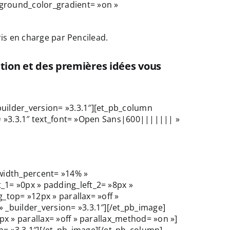
ground_color_gradient= »on »
ris en charge par Pencilead.
ation et des premières idées vous
uilder_version= »3.3.1″][et_pb_column
n= »3.3.1″ text_font= »Open Sans|600||||||| »
width_percent= »14% »
1= »0px » padding_left_2= »8px »
_top= »12px » parallax= »off »
_builder_version= »3.3.1″][/et_pb_image]
x » parallax= »off » parallax_method= »on »]
= »3.3.1″][/et_pb_image][/et_pb_column]