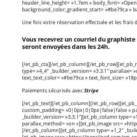
header_line_height= »1.7em » body_font= »Open
background_color_gradient_start= »#be79ca » 
Une fois votre réservation effectuée et les frais
Vous recevrez un courriel du graphiste
seront envoyées dans les 24h.
[/et_pb_cta][/et_pb_column][/et_pb_row][et_pb
type= »4_4″ _builder_version= »3.3.1″ parallax= 
text_text_color= »#be79ca » text_font_size= »18p
Paiements sécurisés avec
Stripe
[/et_pb_text][/et_pb_column][/et_pb_row][et_pb
custom_padding= »0|0px|0|0px|false|false » pad
_builder_version= »3.3.1″][et_pb_column type= »1
parallax_method= »on »][et_pb_image src= »http
[/et_pb_column][et_pb_column type= »1_2″ _build
[et_pb_image src= »https://pencilead.com/wp-co