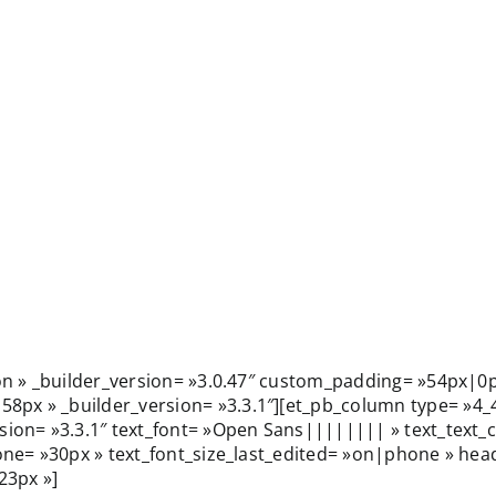
ion » _builder_version= »3.0.47″ custom_padding= »54px|0
x » _builder_version= »3.3.1″][et_pb_column type= »4_4″ 
sion= »3.3.1″ text_font= »Open Sans|||||||| » text_text_c
phone= »30px » text_font_size_last_edited= »on|phone » h
23px »]