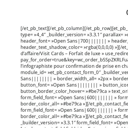
[/et_pb_text][/et_pb_column][/et_pb_row][et_pb
type= »4_4″ _builder_version= »3.3.1″ parallax= 
header_font= »Open Sans|700||||||| » header_t
header_text_shadow_color= »rgba(0,0,0,0) »][/et
d’affaire/Visit Cards – Forfait de luxe » use_re
pay_for_order=true&key=wc_order_b5SpZKRLFuaOz
l’infographiste pour confirmation de prise en ch
module_id= »et_pb_contact_form_0″ _builder_vers
Sans|||||||| » border_width_all= »2px » border
button_font= »Open Sans|||||||| » button_icon
button_border_color_hover= »#be79ca » text_orien
form_field_font= »Open Sans|600||||||| » form_
border_color_all= »#be79ca »][/et_pb_contact_fie
form_field_font= »Open Sans|600||||||| » form_
border_color_all= »#be79ca »][/et_pb_contact_field
_builder_version= »3.3.1″ form_field_font= »Ope