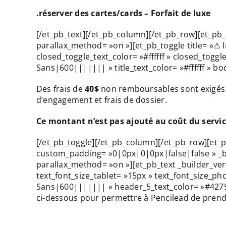
.réserver des cartes/cards – Forfait de luxe
Portfolio
Portfolio
[/et_pb_text][/et_pb_column][/et_pb_row][et_pb_r
parallax_method= »on »][et_pb_toggle title= »⚠
closed_toggle_text_color= »#ffffff » closed_togg
Sans|600||||||| » title_text_color= »#ffffff » 
Blogue
Blogue
Des frais de
40$
non remboursables sont exigés p
d’engagement et frais de dossier.
Ce montant n’est pas ajouté au coût du service
[/et_pb_toggle][/et_pb_column][/et_pb_row][et
Contact
Contact
custom_padding= »0|0px|0|0px|false|false » _bui
parallax_method= »on »][et_pb_text _builder_ver
text_font_size_tablet= »15px » text_font_size_
Sans|600||||||| » header_5_text_color= »#4275c
ci-dessous pour permettre à Pencilead de prendr