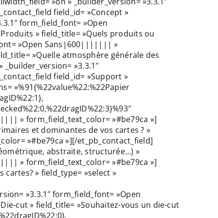
ullwidth_field= »on » _builder_version= »3.3.1″
contact_field field_id= »Concept »
»3.3.1″ form_field_font= »Open
Produits » field_title= »Quels produits ou
d_font= »Open Sans|600||||||| »
ield_title= »Quelle atmosphère générale des
» _builder_version= »3.3.1″
contact_field field_id= »Support »
ptions= »%91{%22value%22:%22Papier
agID%22:1},
ecked%22:0,%22dragID%22:3}%93″
||||| » form_field_text_color= »#be79ca »]
primaires et dominantes de vos cartes ? »
_color= »#be79ca »][/et_pb_contact_field]
Géométrique, abstraite, structurée…) »
||||| » form_field_text_color= »#be79ca »]
s cartes? » field_type= »select »
ion= »3.3.1″ form_field_font= »Open
ie-cut » field_title= »Souhaitez-vous un die-cut
,%22dragID%22:0},