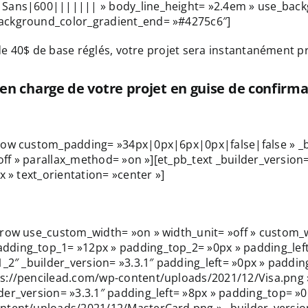
 Sans|600||||||| » body_line_height= »2.4em » use_back
background_color_gradient_end= »#4275c6″]
 de 40$ de base réglés, votre projet sera instantanément p
 en charge de votre projet en guise de confirm
_row custom_padding= »34px|0px|6px|0px|false|false » _b
»off » parallax_method= »on »][et_pb_text _builder_versio
x » text_orientation= »center »]
_row use_custom_width= »on » width_unit= »off » custom_
ding_top_1= »12px » padding_top_2= »0px » padding_left_
_2″ _builder_version= »3.3.1″ padding_left= »0px » padding
s://pencilead.com/wp-content/uploads/2021/12/Visa.png » 
er_version= »3.3.1″ padding_left= »8px » padding_top= »0p
ntent/uploads/2021/12/MasterCard.png » _builder_version