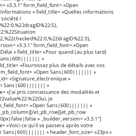
= »3.3.1″ form_field_font= »Open
Informations » field_title= »Quelles informations
société /
%22:0,%22dragID%22:5},
2:%22Situation
22,%22checked%22:0,%22dragID%22:3},
sion= »3.3.1″ form_field_font= »Open
élai » field_title= »Pour quand (au plus tard)
n Sans|600||||||| »
ld_title= »Fournissez plus de détails avec vos
 form_field_font= »Open Sans|600||||||| »
_id= »Signature_électronique »
Open Sans|600||||||| »
le= »J’ai pris connaissance des modalités et
%22value%22:%22Oui, je
m_field_font= »Open Sans|600||||||| »
/et_pb_column][/et_pb_row][et_pb_row
|false|false » _builder_version= »3.3.1″]
e= »Voici ce qu’il se passera après votre
pen Sans|600||||||| » header_font_size= »23px »