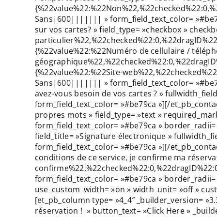
{%22value%22:%22Non%22,%22checked%22:0,%22dra
Sans|600||||||| » form_field_text_color= »#be79c
sur vos cartes? » field_type= »checkbox » chec
particulier%22,%22checked%22:0,%22dragID%22
{%22value%22:%22Numéro de cellulaire / télé
géographique%22,%22checked%22:0,%22dragID%2
{%22value%22:%22Site-web%22,%22checked%22:0,%
Sans|600||||||| » form_field_text_color= »#be79c
avez-vous besoin de vos cartes ? » fullwidth_fie
form_field_text_color= »#be79ca »][/et_pb_contact
propres mots » field_type= »text » required_mark
form_field_text_color= »#be79ca » border_radii= 
field_title= »Signature électronique » fullwidth
form_field_text_color= »#be79ca »][/et_pb_contact
conditions de ce service, je confirme ma réser
confirme%22,%22checked%22:0,%22dragID%22:0}%9
form_field_text_color= »#be79ca » border_radii
use_custom_width= »on » width_unit= »off » cus
[et_pb_column type= »4_4″ _builder_version= »3.3.
réservation ! » button_text= »Click Here » _bui