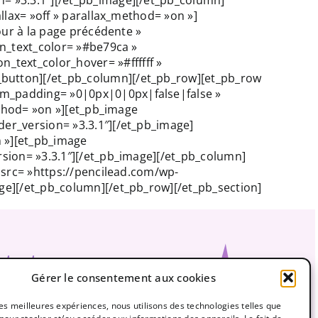
llax= »off » parallax_method= »on »]
our à la page précédente »
on_text_color= »#be79ca »
text_color_hover= »#ffffff »
_button][/et_pb_column][/et_pb_row][et_pb_row
om_padding= »0|0px|0|0px|false|false »
ethod= »on »][et_pb_image
er_version= »3.3.1″][/et_pb_image]
n »][et_pb_image
rsion= »3.3.1″][/et_pb_image][/et_pb_column]
 src= »https://pencilead.com/wp-
ge][/et_pb_column][/et_pb_row][/et_pb_section]
ntact
Gérer le consentement aux cookies
leadcreation@gmail.com
61-0961
 les meilleures expériences, nous utilisons des technologies telles que