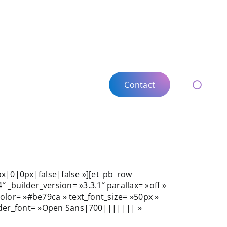
Contact
Contact
Toggle
Toggle
Naviga
Naviga
px|0|0px|false|false »][et_pb_row
_builder_version= »3.3.1″ parallax= »off »
olor= »#be79ca » text_font_size= »50px »
eader_font= »Open Sans|700||||||| »