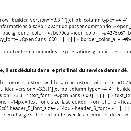
ow _builder_version= »3.3.1″][et_pb_column type= »4_4″ _b
 Informations à savoir avant de passer commande » open_
le_background_color= »#be79ca » icon_color= »#4275c6″ _bu
body_font= »Open Sans|600||||||| » border_color_all= »#b
our toutes commandes de prestations graphiques au momen
, il est déduits dans le prix final du service demandé.
_pb_row use_custom_width= »on » custom_width_px= »1076
lder_version= »3.3.1″][et_pb_column type= »4_4″ _builder_
sion= »3.3.1″ text_font= »Open Sans|600||||||| » text_te
phone= »14px » text_font_size_last_edited= »on|phone » h
6″ header_5_font_size= »14px » header_6_font= »||||||||
e en charge votre demande avec les premières directives 