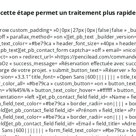
(cette étape permet un traitement plus rapide
_row custom_padding= »0|0px|27px|0px|false|false » _bui
»off » parallax_method= »on »][et_pb_text _builder_version
ext_color= »#be79ca » header_font_size= »40px » header
_pb_text][et_pb_contact_form captcha= »off » email= »nico
direct= »on » redirect_url= »https://pencilead.com/comman
 » success_message= »Réservation effectuée avec succès 
arge de votre projet. » submit_button_text= »Réserver » f
ion= »3.3.1″ title_font= »Open Sans|600||||||| » title_t
_color_all= »#be79ca » custom_button= »on » button_text
= »%%45%% » button_text_color_hover= »#ffffff » button
tation= »left »][et_pb_contact_field field_id= »Name » fie
field_text_color= »#be79ca » border_radii= »on|||| » bor
ld][et_pb_contact_field field_id= »Prénom » field_title= »P
field_text_color= »#be79ca » border_radii= »on|||| » bor
][et_pb_contact_field field_id= »Email » field_title= »Adre
n Sans|600||||||| » form_field_text_color= »#be79ca » bor