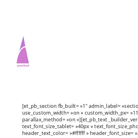
Passer
au
contenu
Accueil
Accueil
[et_pb_section fb_built= »1″ admin_label= »sect
use_custom_width= »on » custom_width_px= »1158p
parallax_method= »on »][et_pb_text _builder_ver
Services
Services
text_font_size_tablet= »40px » text_font_size_
header_text_color= »#ffffff » header_font_size= »