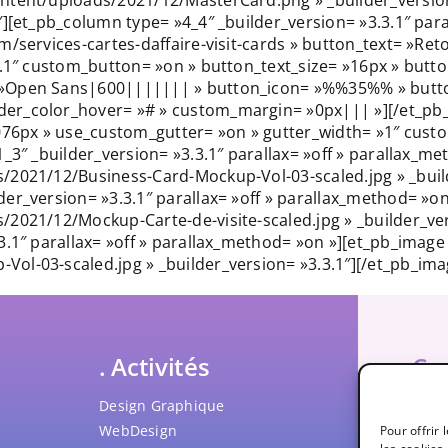
][et_pb_column type= »4_4″ _builder_version= »3.3.1″ para
/services-cartes-daffaire-visit-cards » button_text= »Ret
3.1″ custom_button= »on » button_text_size= »16px » butt
»Open Sans|600||||||| » button_icon= »%%35%% » button_
er_color_hover= »# » custom_margin= »0px||| »][/et_pb
6px » use_custom_gutter= »on » gutter_width= »1″ cust
_3″ _builder_version= »3.3.1″ parallax= »off » parallax_m
/2021/12/Business-Card-Mockup-Vol-03-scaled.jpg » _build
er_version= »3.3.1″ parallax= »off » parallax_method= »o
/2021/12/Mockup-Carte-de-visite-scaled.jpg » _builder_ve
3.1″ parallax= »off » parallax_method= »on »][et_pb_image
ol-03-scaled.jpg » _builder_version= »3.3.1″][/et_pb_ima
. Activités
.Co
Design Graphique
penci
WebDesign
418 2
Pour offrir