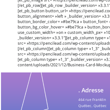
[/et_pb_row][et_pb_row _builder_version= »3.3.1″
[et_pb_button button_url= »https://pencilead.com
button_alignment= »left » _builder_version= »3.
button_border_color= »#be79ca » button_font= 
button_bg_color_hover= »#be79ca » button_bord
use_custom_width= »on » custom_width_px= »107
_builder_version= »3.3.1″][et_pb_column type= »1
src= »https://pencilead.com/wp-content/uploads
[/et_pb_column][et_pb_column type= »1_3″ _build
src= »https://pencilead.com/wp-content/uploads
[et_pb_column type= »1_3″ _builder_version= »3.
content/uploads/2021/12/Business-Card-Mockup-V
. Adresse
464 rue Franklin
Québec, Québec