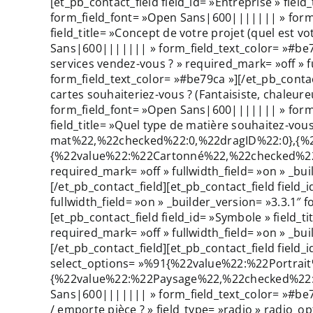
[et_pb_contact_field field_id= »Entreprise » field
form_field_font= »Open Sans|600||||||| » form_f
field_title= »Concept de votre projet (quel est v
Sans|600||||||| » form_field_text_color= »#be79c
services vendez-vous ? » required_mark= »off » 
form_field_text_color= »#be79ca »][/et_pb_contac
cartes souhaiteriez-vous ? (Fantaisiste, chaleure
form_field_font= »Open Sans|600||||||| » form_f
field_title= »Quel type de matière souhaitez-vo
mat%22,%22checked%22:0,%22dragID%22:0},{%2
{%22value%22:%22Cartonné%22,%22checked%22
required_mark= »off » fullwidth_field= »on » _b
[/et_pb_contact_field][et_pb_contact_field field_
fullwidth_field= »on » _builder_version= »3.3.1″
[et_pb_contact_field field_id= »Symbole » field_t
required_mark= »off » fullwidth_field= »on » _b
[/et_pb_contact_field][et_pb_contact_field field_id
select_options= »%91{%22value%22:%22Portrai
{%22value%22:%22Paysage%22,%22checked%22:0,%2
Sans|600||||||| » form_field_text_color= »#be79c
/ emporte pièce ? » field_type= »radio » rad