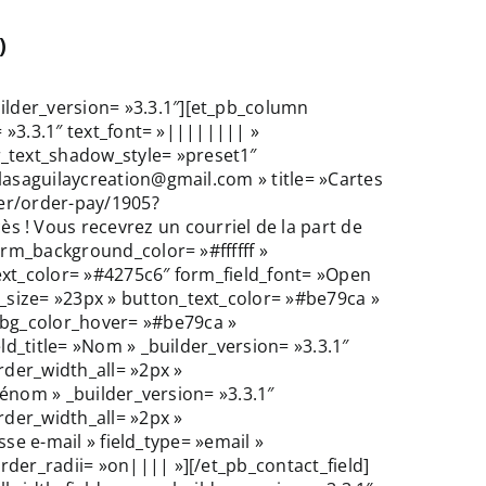
)
lder_version= »3.3.1″][et_pb_column
= »3.3.1″ text_font= »|||||||| »
_text_shadow_style= »preset1″
lasaguilaycreation@gmail.com » title= »Cartes
der/order-pay/1905?
! Vous recevrez un courriel de la part de
orm_background_color= »#ffffff »
ext_color= »#4275c6″ form_field_font= »Open
_size= »23px » button_text_color= »#be79ca »
_bg_color_hover= »#be79ca »
ld_title= »Nom » _builder_version= »3.3.1″
der_width_all= »2px »
rénom » _builder_version= »3.3.1″
der_width_all= »2px »
sse e-mail » field_type= »email »
der_radii= »on|||| »][/et_pb_contact_field]