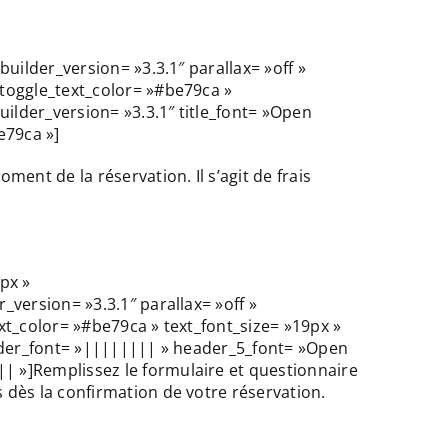
uilder_version= »3.3.1″ parallax= »off »
toggle_text_color= »#be79ca »
ilder_version= »3.3.1″ title_font= »Open
e79ca »]
t de la réservation. Il s’agit de frais
px »
version= »3.3.1″ parallax= »off »
xt_color= »#be79ca » text_font_size= »19px »
eader_font= »|||||||| » header_5_font= »Open
 »]Remplissez le formulaire et questionnaire
dès la confirmation de votre réservation.