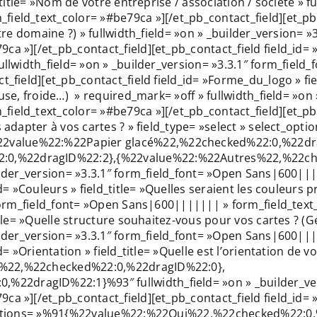
_title= »Nom de votre entreprise / association / société » f
ield_text_color= »#be79ca »][/et_pb_contact_field][et_pb_
otre domaine ?) » fullwidth_field= »on » _builder_version= 
a »][/et_pb_contact_field][et_pb_contact_field field_id= »
fullwidth_field= »on » _builder_version= »3.3.1″ form_fiel
t_field][et_pb_contact_field field_id= »Forme_du_logo » f
use, froide…) » required_mark= »off » fullwidth_field= »on 
ield_text_color= »#be79ca »][/et_pb_contact_field][et_pb_
us adapter à vos cartes ? » field_type= »select » select_o
2value%22:%22Papier glacé%22,%22checked%22:0,%22dr
:0,%22dragID%22:2},{%22value%22:%22Autres%22,%22ch
uilder_version= »3.3.1″ form_field_font= »Open Sans|600||
id= »Couleurs » field_title= »Quelles seraient les couleurs 
 form_field_font= »Open Sans|600||||||| » form_field_text
itle= »Quelle structure souhaitez-vous pour vos cartes ? (
uilder_version= »3.3.1″ form_field_font= »Open Sans|600||
= »Orientation » field_title= »Quelle est l’orientation de vo
t%22,%22checked%22:0,%22dragID%22:0},
2dragID%22:1}%93″ fullwidth_field= »on » _builder_vers
a »][/et_pb_contact_field][et_pb_contact_field field_id= »D
io_options= »%91{%22value%22:%22Oui%22,%22checked%22:0