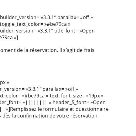
uilder_version= »3.3.1″ parallax= »off »
toggle_text_color= »#be79ca »
ilder_version= »3.3.1″ title_font= »Open
e79ca »]
t de la réservation. Il s’agit de frais
px »
version= »3.3.1″ parallax= »off »
xt_color= »#be79ca » text_font_size= »19px »
eader_font= »|||||||| » header_5_font= »Open
 »]Remplissez le formulaire et questionnaire
dès la confirmation de votre réservation.