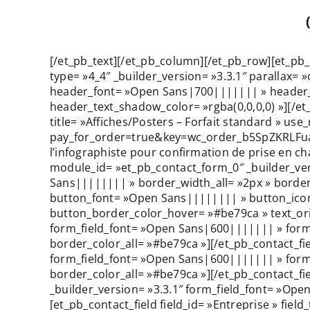
[/et_pb_text][/et_pb_column][/et_pb_row][et_pb
type= »4_4″ _builder_version= »3.3.1″ parallax= 
header_font= »Open Sans|700||||||| » header_t
header_text_shadow_color= »rgba(0,0,0,0) »][/et
title= »Affiches/Posters – Forfait standard » u
pay_for_order=true&key=wc_order_b5SpZKRLFuaOz
l’infographiste pour confirmation de prise en ch
module_id= »et_pb_contact_form_0″ _builder_vers
Sans|||||||| » border_width_all= »2px » border
button_font= »Open Sans|||||||| » button_icon
button_border_color_hover= »#be79ca » text_orien
form_field_font= »Open Sans|600||||||| » form_
border_color_all= »#be79ca »][/et_pb_contact_fie
form_field_font= »Open Sans|600||||||| » form_
border_color_all= »#be79ca »][/et_pb_contact_field
_builder_version= »3.3.1″ form_field_font= »Ope
[et_pb_contact_field field_id= »Entreprise » field