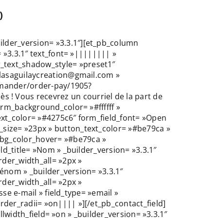
)
lder_version= »3.3.1″][et_pb_column
= »3.3.1″ text_font= »|||||||| »
_text_shadow_style= »preset1″
olasaguilaycreation@gmail.com »
ommander/order-pay/1905?
! Vous recevrez un courriel de la part de
orm_background_color= »#ffffff »
ext_color= »#4275c6″ form_field_font= »Open
_size= »23px » button_text_color= »#be79ca »
_bg_color_hover= »#be79ca »
ld_title= »Nom » _builder_version= »3.3.1″
der_width_all= »2px »
rénom » _builder_version= »3.3.1″
der_width_all= »2px »
sse e-mail » field_type= »email »
der_radii= »on|||| »][/et_pb_contact_field]
ullwidth_field= »on » _builder_version= »3.3.1″