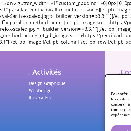
»on » gutter_width= »1″ custom_padding= »0|0px|0|0px|f
3.1″ parallax= »off » parallax_method= »on »][et_pb_image
l-Sarthe-scaled.jpg » _builder_version= »3.3.1″][/et_p
 »off » parallax_method= »on »][et_pb_image src= »https://
fox-scaled.jpg » _builder_version= »3.3.1″][/et_pb_imag
allax_method= »on »][et_pb_image src= »https://pencilead
.3.1″][/et_pb_image][/et_pb_column][/et_pb_row][/et_pb_se
. Activités
.Co
Design Graphique
penci
WebDesign
418 2
Pour offrir
Illustration
les cookies
NEQ – 
consentir à
comportemen
expérience 
Reche