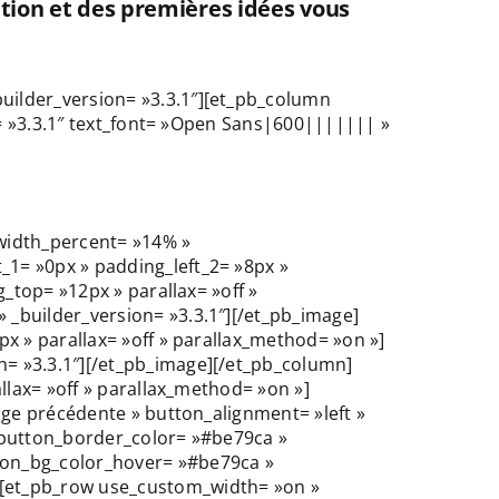
ation et des premières idées vous
uilder_version= »3.3.1″][et_pb_column
n= »3.3.1″ text_font= »Open Sans|600||||||| »
width_percent= »14% »
1= »0px » padding_left_2= »8px »
_top= »12px » parallax= »off »
_builder_version= »3.3.1″][/et_pb_image]
x » parallax= »off » parallax_method= »on »]
= »3.3.1″][/et_pb_image][/et_pb_column]
llax= »off » parallax_method= »on »]
age précédente » button_alignment= »left »
 button_border_color= »#be79ca »
ton_bg_color_hover= »#be79ca »
][et_pb_row use_custom_width= »on »