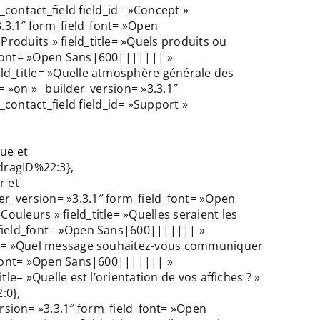
contact_field field_id= »Concept »
»3.3.1″ form_field_font= »Open
Produits » field_title= »Quels produits ou
d_font= »Open Sans|600||||||| »
ield_title= »Quelle atmosphère générale des
= »on » _builder_version= »3.3.1″
contact_field field_id= »Support »
ue et
ragID%22:3},
r et
r_version= »3.3.1″ form_field_font= »Open
ouleurs » field_title= »Quelles seraient les
m_field_font= »Open Sans|600||||||| »
title= »Quel message souhaitez-vous communiquer
ld_font= »Open Sans|600||||||| »
tle= »Quelle est l’orientation de vos affiches ? »
:0},
ion= »3.3.1″ form_field_font= »Open