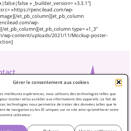
alse|false » _builder_version= »3.3.1″]
 src= »https://pencilead.com/wp-
b_image][/et_pb_column][et_pb_column
pencilead.com/wp-
e][/et_pb_column][et_pb_column type= »1_3″
.com/wp-content/uploads/2021/11/Mockup-poster-
ction]
ntact
Gérer le consentement aux cookies
leadcreation@gmail.com
61-0961
 les meilleures expériences, nous utilisons des technologies telles que
 pour stocker et/ou accéder aux informations des appareils. Le fait de
2279502316
 ces technologies nous permettra de traiter des données telles que le
t de navigation ou les ID uniques sur ce site ainsi qu’améliorer votre
comme utilisateur.
rcher: