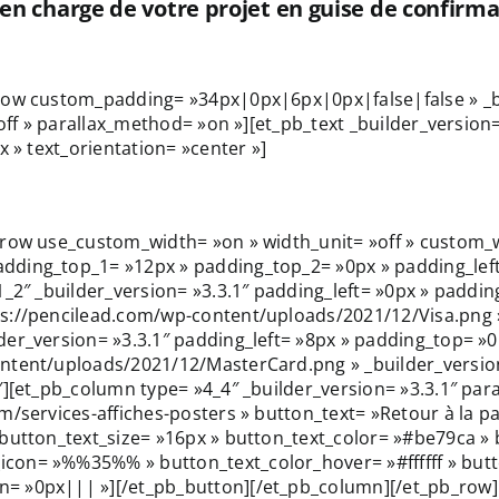
 en charge de votre projet en guise de confirm
_row custom_padding= »34px|0px|6px|0px|false|false » _b
»off » parallax_method= »on »][et_pb_text _builder_versio
x » text_orientation= »center »]
_row use_custom_width= »on » width_unit= »off » custom_
ding_top_1= »12px » padding_top_2= »0px » padding_left_
_2″ _builder_version= »3.3.1″ padding_left= »0px » padding
s://pencilead.com/wp-content/uploads/2021/12/Visa.png » 
er_version= »3.3.1″ padding_left= »8px » padding_top= »0p
ntent/uploads/2021/12/MasterCard.png » _builder_version
][et_pb_column type= »4_4″ _builder_version= »3.3.1″ para
m/services-affiches-posters » button_text= »Retour à la p
 button_text_size= »16px » button_text_color= »#be79ca »
con= »%%35%% » button_text_color_hover= »#ffffff » but
= »0px||| »][/et_pb_button][/et_pb_column][/et_pb_row