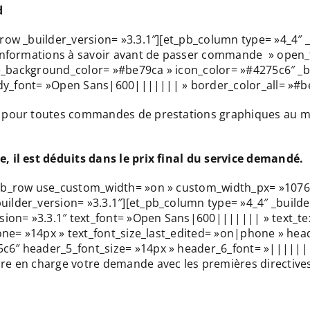
d
ow _builder_version= »3.3.1″][et_pb_column type= »4_4″ _b
 Informations à savoir avant de passer commande » open_
le_background_color= »#be79ca » icon_color= »#4275c6″ _bu
body_font= »Open Sans|600||||||| » border_color_all= »#b
our toutes commandes de prestations graphiques au momen
, il est déduits dans le prix final du service demandé.
_pb_row use_custom_width= »on » custom_width_px= »1076
lder_version= »3.3.1″][et_pb_column type= »4_4″ _builder_
sion= »3.3.1″ text_font= »Open Sans|600||||||| » text_te
phone= »14px » text_font_size_last_edited= »on|phone » h
6″ header_5_font_size= »14px » header_6_font= »||||||||
e en charge votre demande avec les premières directives 