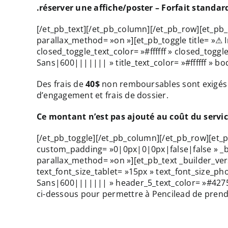
.réserver une affiche/poster – Forfait standar
Portfolio
Portfolio
[/et_pb_text][/et_pb_column][/et_pb_row][et_pb_r
parallax_method= »on »][et_pb_toggle title= »⚠
closed_toggle_text_color= »#ffffff » closed_togg
Sans|600||||||| » title_text_color= »#ffffff » 
Des frais de
40$
non remboursables sont exigés p
Blogue
Blogue
d’engagement et frais de dossier.
Ce montant n’est pas ajouté au coût du service
[/et_pb_toggle][/et_pb_column][/et_pb_row][et
Contact
Contact
custom_padding= »0|0px|0|0px|false|false » _bui
parallax_method= »on »][et_pb_text _builder_ver
text_font_size_tablet= »15px » text_font_size_
Sans|600||||||| » header_5_text_color= »#4275c
ci-dessous pour permettre à Pencilead de prendr