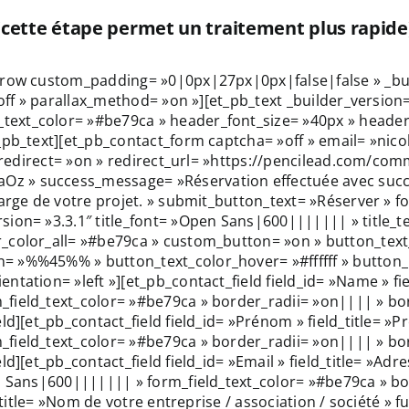
(cette étape permet un traitement plus rapide
_row custom_padding= »0|0px|27px|0px|false|false » _bui
»off » parallax_method= »on »][et_pb_text _builder_version
ext_color= »#be79ca » header_font_size= »40px » header
_pb_text][et_pb_contact_form captcha= »off » email= »nic
se_redirect= »on » redirect_url= »https://pencilead.com/c
 » success_message= »Réservation effectuée avec succès 
arge de votre projet. » submit_button_text= »Réserver » f
ion= »3.3.1″ title_font= »Open Sans|600||||||| » title_t
_color_all= »#be79ca » custom_button= »on » button_text
= »%%45%% » button_text_color_hover= »#ffffff » button
tation= »left »][et_pb_contact_field field_id= »Name » fie
field_text_color= »#be79ca » border_radii= »on|||| » bor
ld][et_pb_contact_field field_id= »Prénom » field_title= »P
field_text_color= »#be79ca » border_radii= »on|||| » bor
][et_pb_contact_field field_id= »Email » field_title= »Adre
n Sans|600||||||| » form_field_text_color= »#be79ca » bor
_title= »Nom de votre entreprise / association / société » f