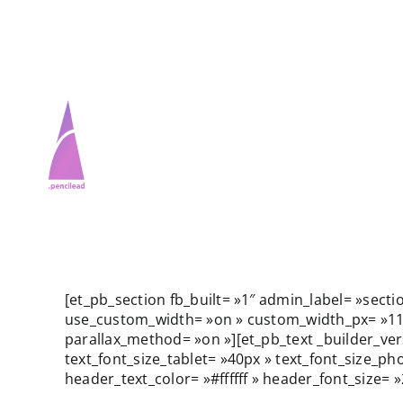
Passer
au
contenu
Accueil
Accueil
[et_pb_section fb_built= »1″ admin_label= »sect
use_custom_width= »on » custom_width_px= »1158p
parallax_method= »on »][et_pb_text _builder_ver
Services
Services
text_font_size_tablet= »40px » text_font_size_
header_text_color= »#ffffff » header_font_size= »