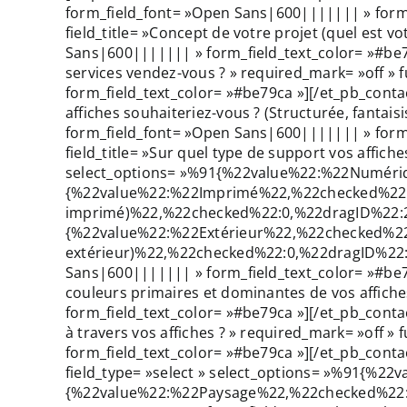
form_field_font= »Open Sans|600||||||| » form_f
field_title= »Concept de votre projet (quel est v
Sans|600||||||| » form_field_text_color= »#be79c
services vendez-vous ? » required_mark= »off » 
form_field_text_color= »#be79ca »][/et_pb_contac
affiches souhaiteriez-vous ? (Structurée, fantais
form_field_font= »Open Sans|600||||||| » form_f
field_title= »Sur quel type de support vos affiche
select_options= »%91{%22value%22:%22Numéri
{%22value%22:%22Imprimé%22,%22checked%22:0
imprimé)%22,%22checked%22:0,%22dragID%22:2
{%22value%22:%22Extérieur%22,%22checked%22:
extérieur)%22,%22checked%22:0,%22dragID%22:5}%
Sans|600||||||| » form_field_text_color= »#be79ca
couleurs primaires et dominantes de vos affiches
form_field_text_color= »#be79ca »][/et_pb_conta
à travers vos affiches ? » required_mark= »off »
form_field_text_color= »#be79ca »][/et_pb_contact_
field_type= »select » select_options= »%91{%
{%22value%22:%22Paysage%22,%22checked%22:0,%2