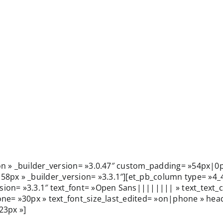
ion » _builder_version= »3.0.47″ custom_padding= »54px|0
x » _builder_version= »3.3.1″][et_pb_column type= »4_4″ 
sion= »3.3.1″ text_font= »Open Sans|||||||| » text_text_c
phone= »30px » text_font_size_last_edited= »on|phone » h
23px »]