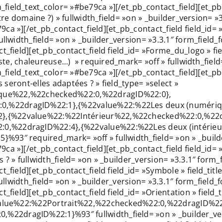
ield_text_color= »#be79ca »][/et_pb_contact_field][et_pb_
otre domaine ?) » fullwidth_field= »on » _builder_version= 
a »][/et_pb_contact_field][et_pb_contact_field field_id= »
fullwidth_field= »on » _builder_version= »3.3.1″ form_fiel
t_field][et_pb_contact_field field_id= »Forme_du_logo » f
iste, chaleureuse…) » required_mark= »off » fullwidth_field
ield_text_color= »#be79ca »][/et_pb_contact_field][et_pb_
s seront-elles adaptées ? » field_type= »select »
que%22,%22checked%22:0,%22dragID%22:0},
,%22dragID%22:1},{%22value%22:%22Les deux (numériq
},{%22value%22:%22Intérieur%22,%22checked%22:0,%22d
0,%22dragID%22:4},{%22value%22:%22Les deux (intérieu
93″ required_mark= »off » fullwidth_field= »on » _builde
 »][/et_pb_contact_field][et_pb_contact_field field_id= »C
 ? » fullwidth_field= »on » _builder_version= »3.3.1″ for
ct_field][et_pb_contact_field field_id= »Symbole » field_
 fullwidth_field= »on » _builder_version= »3.3.1″ form_fie
field][et_pb_contact_field field_id= »Orientation » field_ti
22value%22:%22Portrait%22,%22checked%22:0,%22dragID%22
2dragID%22:1}%93″ fullwidth_field= »on » _builder_vers