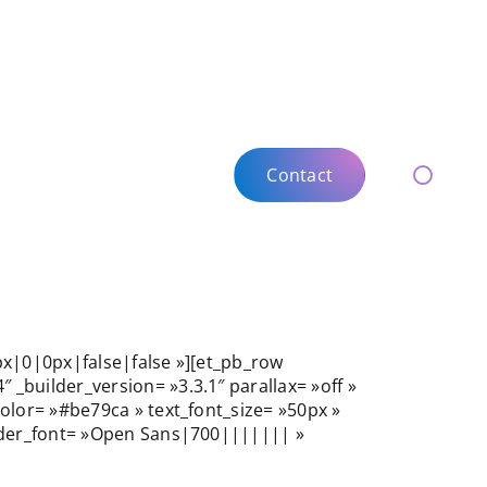
Contact
Contact
Toggle
Toggle
Naviga
Naviga
px|0|0px|false|false »][et_pb_row
_builder_version= »3.3.1″ parallax= »off »
olor= »#be79ca » text_font_size= »50px »
eader_font= »Open Sans|700||||||| »