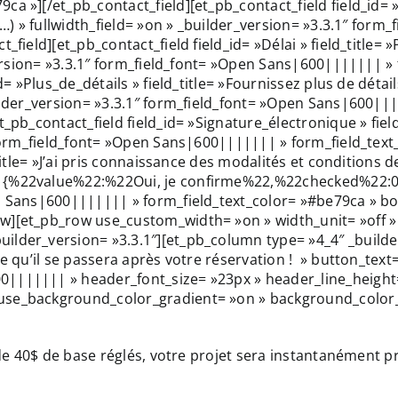
a »][/et_pb_contact_field][et_pb_contact_field field_id= »
tc…) » fullwidth_field= »on » _builder_version= »3.3.1″ for
_field][et_pb_contact_field field_id= »Délai » field_title=
_version= »3.3.1″ form_field_font= »Open Sans|600||||||| »
d= »Plus_de_détails » field_title= »Fournissez plus de détai
uilder_version= »3.3.1″ form_field_font= »Open Sans|600||
_pb_contact_field field_id= »Signature_électronique » fiel
 form_field_font= »Open Sans|600||||||| » form_field_text
title= »J’ai pris connaissance des modalités et conditions 
1{%22value%22:%22Oui, je confirme%22,%22checked%22:0,
n Sans|600||||||| » form_field_text_color= »#be79ca » bor
ow][et_pb_row use_custom_width= »on » width_unit= »off 
lder_version= »3.3.1″][et_pb_column type= »4_4″ _builder_
e qu’il se passera après votre réservation ! » button_text=
0||||||| » header_font_size= »23px » header_line_heigh
use_background_color_gradient= »on » background_color_
 de 40$ de base réglés, votre projet sera instantanément p