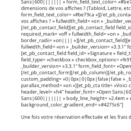
Sans|600||||||| » form_field_text_color= »#be79c
dimensions de vos affiches ? (Tabloïd, Lettre, e
form_field_text_color= »#be79ca »][/et_pb_contact
vos affiches ? » fullwidth_field= »on » _builder
[/et_pb_contact_field][et_pb_contact_field field_i
required_mark= »off » fullwidth_field= »on » _b
border_radii= »on|||| »][/et_pb_contact_field][et
fullwidth_field= »on » _builder_version= »3.3.1″
[et_pb_contact_field field_id= »Signature » field_
field_type= »checkbox » checkbox_options= »%9
_builder_version= »3.3.1″ form_field_font= »Ope
[/et_pb_contact_form][/et_pb_column][/et_pb_r
custom_padding= »0|0px|0|0px|false|false » _bui
parallax_method= »on »][et_pb_cta title= »Voici c
header_level= »h4″ header_font= »Open Sans|60
Sans|600||||||| » body_line_height= »2.4em » 
background_color_gradient_end= »#4275c6″]
Une fois votre réservation effectuée et les frais