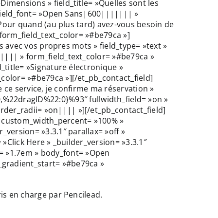
Dimensions » field_title= »Quelles sont les
m_field_font= »Open Sans|600||||||| »
 »Pour quand (au plus tard) avez-vous besoin de
 form_field_text_color= »#be79ca »]
ls avec vos propres mots » field_type= »text »
||||| » form_field_text_color= »#be79ca »
d_title= »Signature électronique »
_color= »#be79ca »][/et_pb_contact_field]
de ce service, je confirme ma réservation »
%22dragID%22:0}%93″ fullwidth_field= »on »
der_radii= »on|||| »][/et_pb_contact_field]
» custom_width_percent= »100% »
version= »3.3.1″ parallax= »off »
 »Click Here » _builder_version= »3.3.1″
t= »1.7em » body_font= »Open
gradient_start= »#be79ca »
ris en charge par Pencilead.