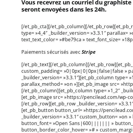
Vous recevrez un courriel du graphiste
seront envoyées dans les 24h.
[/et_pb_cta][/et_pb_column][/et_pb_row][et_pb
type= »4_4″ _builder_version= »3.3.1″ parallax= 
text_text_color= »#be79ca » text_font_size= »18p
Paiements sécurisés avec
Stripe
[/et_pb_text][/et_pb_column][/et_pb_row][et_pb
custom_padding= »0|0px|0|0px|false|false » pad
_builder_version= »3.3.1″][et_pb_column type= »1
parallax_method= »on »][et_pb_image src= »http
[/et_pb_column][et_pb_column type= »1_2″ _build
[et_pb_image src= »https://pencilead.com/wp-co
[/et_pb_row][et_pb_row _builder_version= »3.3.1″
[et_pb_button button_url= »https://pencilead.co
_builder_version= »3.3.1″ custom_button= »on »
button_font= »Open Sans|600||||||| » button_i
button_border_color_hover= »# » custom_margin