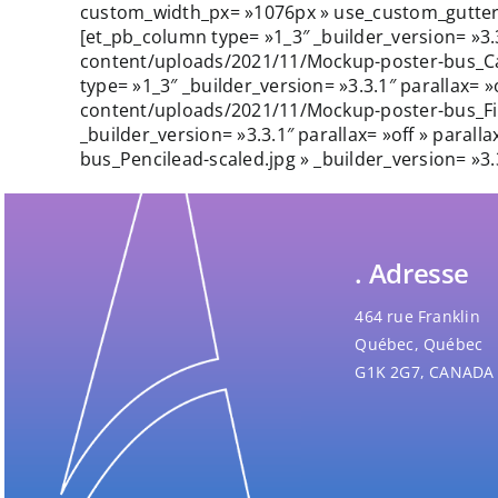
custom_width_px= »1076px » use_custom_gutter= 
[et_pb_column type= »1_3″ _builder_version= »3.
content/uploads/2021/11/Mockup-poster-bus_Cava
type= »1_3″ _builder_version= »3.3.1″ parallax=
content/uploads/2021/11/Mockup-poster-bus_Fire
_builder_version= »3.3.1″ parallax= »off » par
bus_Pencilead-scaled.jpg » _builder_version= »3
. Adresse
464 rue Franklin
Québec, Québec
G1K 2G7, CANADA