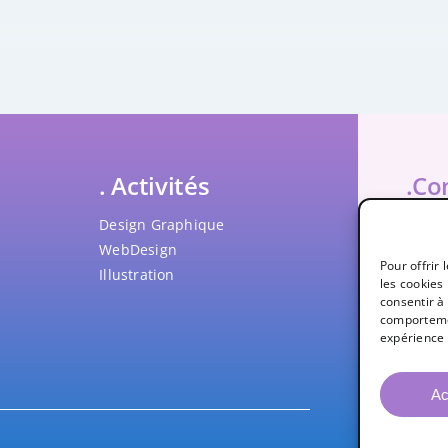
. Activités
.Co
Design Graphique
penci
WebDesign
418 2
Pour offrir
Illustration
les cookies
NEQ – 
consentir à
comportemen
expérience 
Reche
Ac