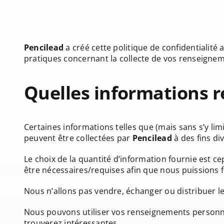
Portfolio
Portfolio
Pencilead
a créé cette politique de confidentialité
pratiques concernant la collecte de vos renseigneme
Blogue
Blogue
Quelles informations r
Certaines informations telles que (mais sans s’y limi
peuvent être collectées par
Pencilead
à des fins di
Contact
Contact
Le choix de la quantité d’information fournie est ce
être nécessaires/requises afin que nous puissions fo
Nous n’allons pas vendre, échanger ou distribuer le
Nous pouvons utiliser vos renseignements personn
trouverez intéressantes.