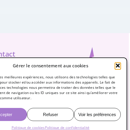
ntact
leadcreation@gmail.com
Gérer le consentement aux cookies
61-0961
 les meilleures expériences, nous utilisons des technologies telles que
 pour stocker et/ou accéder aux informations des appareils. Le fait de
2279502316
 ces technologies nous permettra de traiter des données telles que le
t de navigation ou les ID uniques sur ce site ainsi qu’améliorer votre
comme utilisateur.
rcher:
cepter
Refuser
Voir les préférences
Politique de cookies
Politique de confidentialité