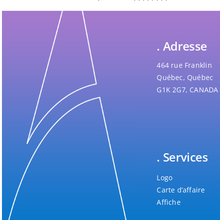
Blogue
Blogue
. Adresse
464 rue Franklin
Québec, Québec
G1K 2G7, CANADA
Contact
Contact
. Services
Logo
Carte d’affaire
Affiche