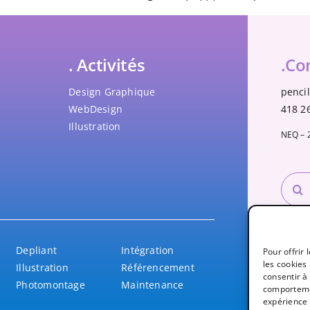
. Activités
.Co
Design Graphique
penci
WebDesign
418 2
Illustration
NEQ – 
Reche
Depliant
Intégration
Pour offrir
Suiv
les cookies
Illustration
Référencement
consentir à
Photomontage
Maintenance
comportemen
expérience 