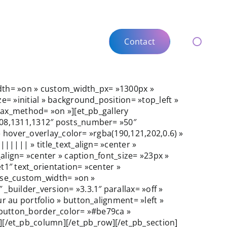
Contact
Contact
Toggle
Toggle
Naviga
Naviga
idth= »on » custom_width_px= »1300px »
= »initial » background_position= »top_left »
llax_method= »on »][et_pb_gallery
308,1311,1312″ posts_number= »50″
» hover_overlay_color= »rgba(190,121,202,0.6) »
||||| » title_text_align= »center »
align= »center » caption_font_size= »23px »
1″ text_orientation= »center »
 use_custom_width= »on »
builder_version= »3.3.1″ parallax= »off »
 au portfolio » button_alignment= »left »
 button_border_color= »#be79ca »
/et_pb_column][/et_pb_row][/et_pb_section]