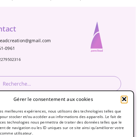
ntact
leadcreation@gmail.com
61-0961
2279502316
rcher:
Gérer le consentement aux cookies
 les meilleures expériences, nous utilisons des technologies telles que
ez .pencilead
 pour stocker et/ou accéder aux informations des appareils. Le fait de
 ces technologies nous permettra de traiter des données telles que le
t de navigation ou les ID uniques sur ce site ainsi qu’améliorer votre
comme utilisateur.