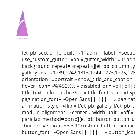
Passer
au
contenu
[et_pb_section fb_built= »1″ admin_label= »sect
Accueil
Accueil
use_custom_gutter= »on » gutter_width= »1″ admi
background_repeat= »repeat »][et_pb_column type
gallery_ids= »1239,1242,1313,1244,1273,1275,1
orientation= »portrait » show_title_and_caption=
hover_icon= »%%52%% » disabled_on= »off|off|off
title_text_color= »#be79ca » title_font_size= »1
Services
Services
pagination_font= »Open Sans|||||||| » paginatio
animation_style= »flip »][/et_pb_gallery][/et_p
module_alignment= »center » width_unit= »off » 
parallax_method= »on »][et_pb_button button_url
_builder_version= »3.3.1″ custom_button= »on »
Portfolio
Portfolio
button_font= »Open Sans|||||||| » button_ico