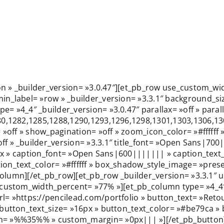
ion » _builder_version= »3.0.47″][et_pb_row use_custom_w
n_label= »row » _builder_version= »3.3.1″ background_size
= »4_4″ _builder_version= »3.0.47″ parallax= »off » para
280,1282,1285,1288,1290,1293,1296,1298,1301,1303,1306,1
 »off » show_pagination= »off » zoom_icon_color= »#ffffff 
 » _builder_version= »3.3.1″ title_font= »Open Sans|700||
6px » caption_font= »Open Sans|600||||||| » caption_text_
n_text_color= »#ffffff » box_shadow_style_image= »preset
b_column][/et_pb_row][et_pb_row _builder_version= »3.3.1″
custom_width_percent= »77% »][et_pb_column type= »4_4″ _
= »https://pencilead.com/portfolio » button_text= »Retour
 button_text_size= »16px » button_text_color= »#be79ca »
n= »%%35%% » custom_margin= »0px||| »][/et_pb_button][